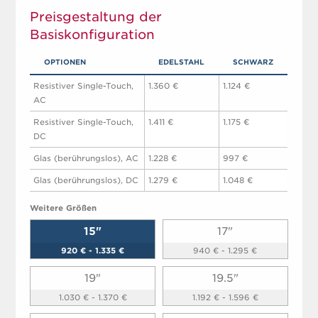
Preisgestaltung der
Basiskonfiguration
OPTIONEN
EDELSTAHL
SCHWARZ
Resistiver Single-Touch,
1.360 €
1.124 €
AC
Resistiver Single-Touch,
1.411 €
1.175 €
DC
Glas (berührungslos), AC
1.228 €
997 €
Glas (berührungslos), DC
1.279 €
1.048 €
Weitere Größen
15"
17"
920 € - 1.335 €
940 € - 1.295 €
19"
19.5"
1.030 € - 1.370 €
1.192 € - 1.596 €